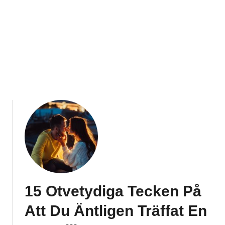
r
D
j
u
p
a
r
e
K
ä
n
s
l
o
r
15 Otvetydiga Tecken På
F
ö
Att Du Äntligen Träffat En
r