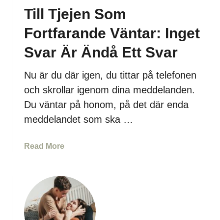
u
r
Till Tjejen Som
Ä
E
n
n
Fortfarande Väntar: Inget
t
k
l
e
Svar Är Ändå Ett Svar
i
l
g
t
Nu är du där igen, du tittar på telefonen
e
:
och skrollar igenom dina meddelanden.
n
O
Du väntar på honom, på det där enda
T
m
meddelandet som ska …
r
H
ä
a
f
n
a
Read More
f
I
b
a
n
o
t
t
u
E
e
t
n
J
T
B
a
i