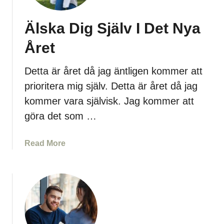
D
r
i
e
Älska Dig Själv I Det Nya
g
t
A
Året
t
t
Detta är året då jag äntligen kommer att
U
prioritera mig själv. Detta är året då jag
p
p
kommer vara självisk. Jag kommer att
s
göra det som …
k
a
a
Read More
t
b
t
o
a
u
D
t
i
Ä
g
l
S