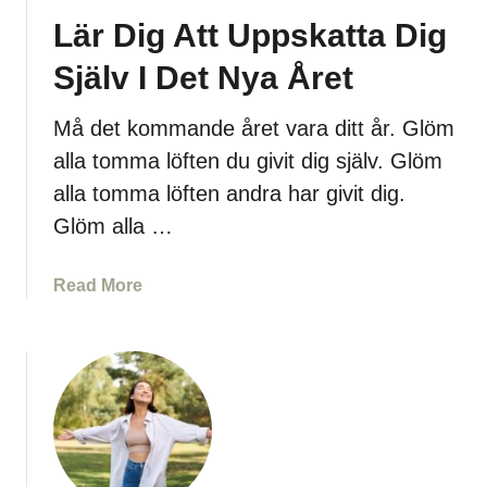
a
Lär Dig Att Uppskatta Dig
g
Ö
Själv I Det Nya Året
n
s
Må det kommande året vara ditt år. Glöm
k
alla tomma löften du givit dig själv. Glöm
a
r
alla tomma löften andra har givit dig.
D
Glöm alla …
i
g
a
Read More
I
b
D
o
e
u
t
t
N
L
y
ä
a
r
Å