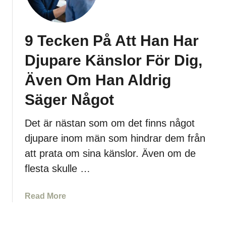
s
j
k
ä
a
l
9 Tecken På Att Han Har
D
v
i
I
Djupare Känslor För Dig,
g
D
S
Även Om Han Aldrig
e
j
t
Säger Något
ä
N
l
y
Det är nästan som om det finns något
v
a
I
djupare inom män som hindrar dem från
Å
D
att prata om sina känslor. Även om de
r
e
e
flesta skulle …
t
t
N
a
Read More
y
b
a
o
Å