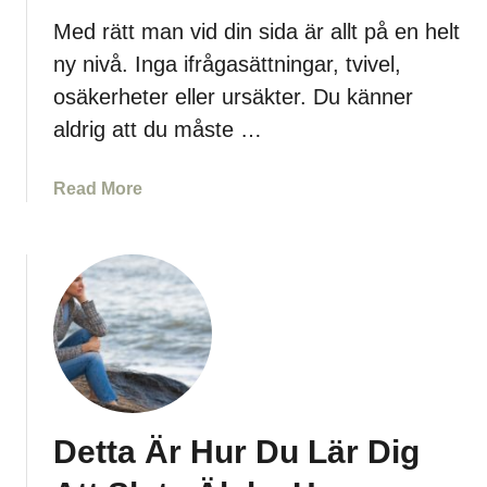
r
Med rätt man vid din sida är allt på en helt
d
ny nivå. Inga ifrågasättningar, tvivel,
e
osäkerheter eller ursäkter. Du känner
Å
aldrig att du måste …
t
e
r
a
Read More
i
b
n
o
f
u
ö
t
r
M
a
e
d
R
ä
Detta Är Hur Du Lär Dig
t
t