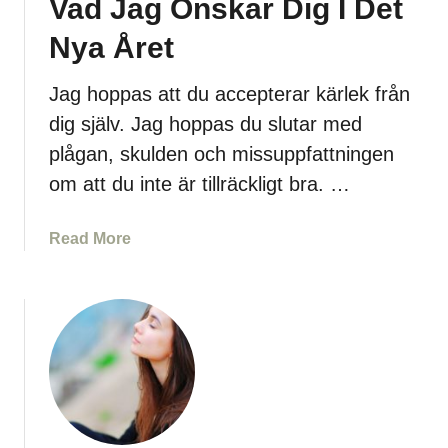
Vad Jag Önskar Dig I Det
Nya Året
Jag hoppas att du accepterar kärlek från
dig själv. Jag hoppas du slutar med
plågan, skulden och missuppfattningen
om att du inte är tillräckligt bra. …
a
Read More
b
o
u
t
V
a
d
J