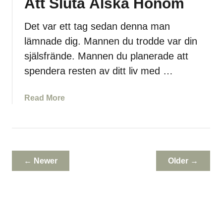
Att Sluta Älska Honom
K
i
Det var ett tag sedan denna man
l
lämnade dig. Mannen du trodde var din
l
e
själsfrände. Mannen du planerade att
V
spendera resten av ditt liv med …
i
d
a
Read More
D
b
i
o
n
u
S
t
i
D
← Newer
d
Older →
e
a
t
M
t
å
a
s
Ä
t