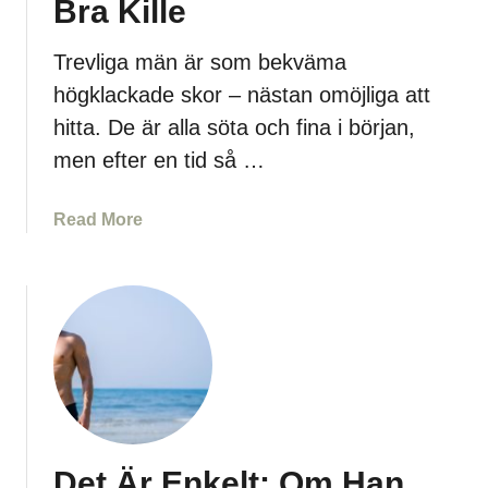
Bra Kille
D
i
g
Trevliga män är som bekväma
,
högklackade skor – nästan omöjliga att
Ä
hitta. De är alla söta och fina i början,
v
men efter en tid så …
e
n
O
a
Read More
m
b
H
o
a
u
n
t
A
1
l
5
d
O
r
t
i
v
Det Är Enkelt: Om Han
g
e