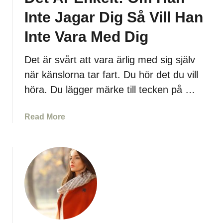
S
t
Inte Jagar Dig Så Vill Han
ä
y
g
d
Inte Vara Med Dig
e
i
r
g
Det är svårt att vara ärlig med sig själv
N
a
när känslorna tar fart. Du hör det du vill
å
T
höra. Du lägger märke till tecken på …
g
e
o
c
t
k
a
Read More
e
b
n
o
P
u
å
t
A
D
t
e
t
t
D
Ä