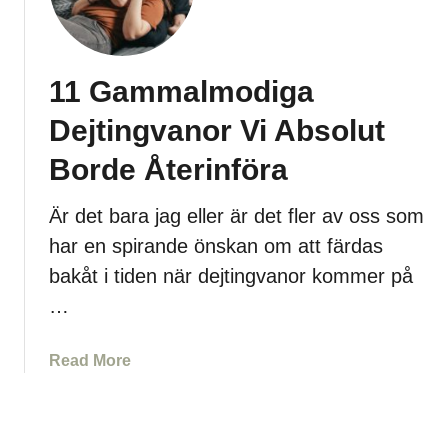
r
g
l
a
a
l
K
r
T
i
D
11 Gammalmodiga
j
l
i
e
Dejtingvanor Vi Absolut
l
g
j
e
S
e
Borde Återinföra
å
n
V
S
Är det bara jag eller är det fler av oss som
i
o
har en spirande önskan om att färdas
l
m
bakåt i tiden när dejtingvanor kommer på
l
F
H
…
o
a
r
n
t
a
Read More
I
f
b
n
a
o
t
r
u
e