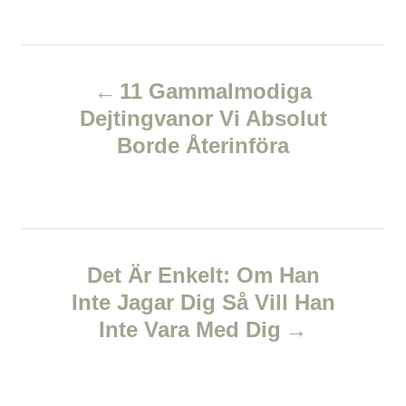
a
o
t
t
r
e
e
d
P
g
o
o
11 Gammalmodiga
n
r
o
Dejtingvanor Vi Absolut
i
e
Borde Återinföra
s
s
t
n
Det Är Enkelt: Om Han
a
Inte Jagar Dig Så Vill Han
v
Inte Vara Med Dig
i