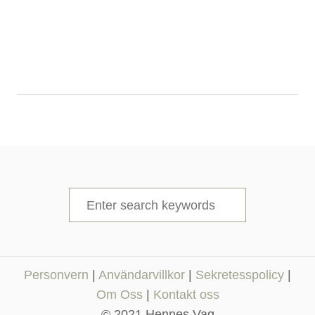
S
e
a
r
Personvern
|
Användarvillkor
|
Sekretesspolicy
|
c
Om Oss
|
Kontakt oss
h
© 2021 Hennes Vag