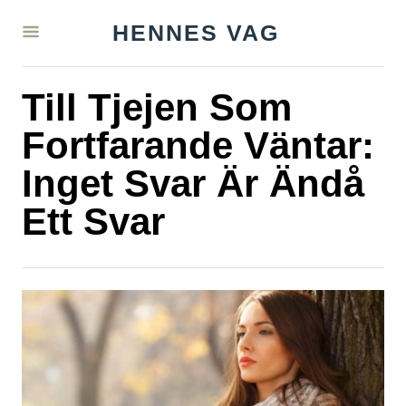
S
HENNES VAG
k
i
Till Tjejen Som
p
t
Fortfarande Väntar:
o
Inget Svar Är Ändå
C
Ett Svar
o
n
t
e
n
t