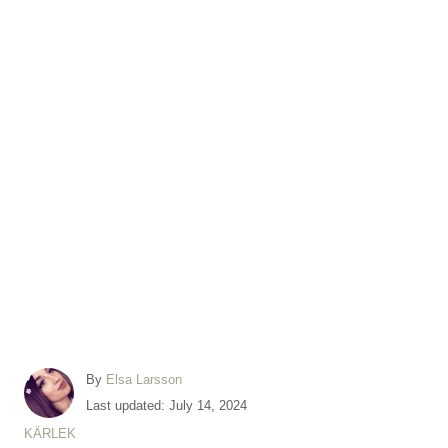
A
By
Elsa Larsson
u
P
Last updated:
July 14, 2024
t
o
C
KÄRLEK
h
s