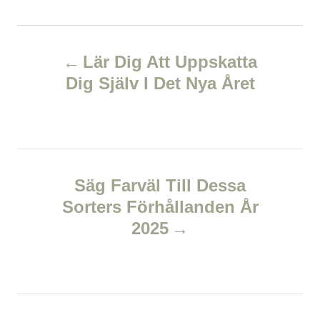
o
t
t
r
e
e
d
P
g
o
o
Lär Dig Att Uppskatta
n
r
o
Dig Själv I Det Nya Året
i
e
s
s
t
n
Säg Farväl Till Dessa
Sorters Förhållanden År
a
2025
v
i
g