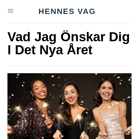
S
HENNES VAG
k
i
Vad Jag Önskar Dig
p
t
I Det Nya Året
o
C
o
n
t
e
n
t