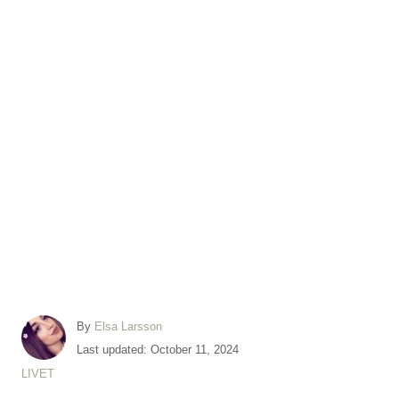
A
By
Elsa Larsson
u
P
Last updated:
October 11, 2024
t
o
C
LIVET
h
s
a