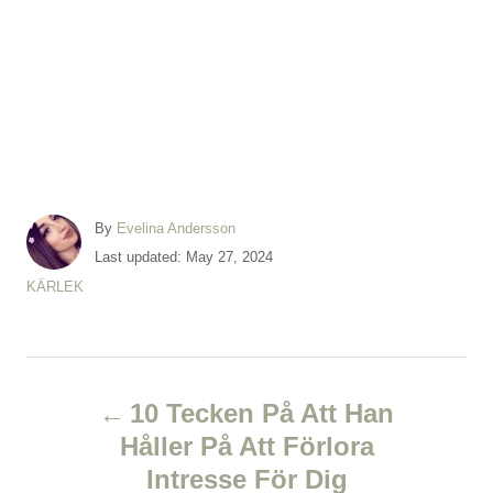
A
By
Evelina Andersson
u
P
Last updated:
May 27, 2024
t
o
C
KÄRLEK
h
s
a
o
t
t
r
e
e
d
P
g
o
o
10 Tecken På Att Han
n
r
o
Håller På Att Förlora
i
e
Intresse För Dig
s