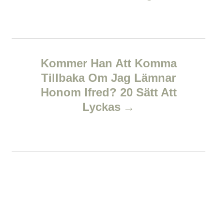
s
t
n
Kommer Han Att Komma
a
Tillbaka Om Jag Lämnar
v
Honom Ifred? 20 Sätt Att
Lyckas
i
g
a
t
i