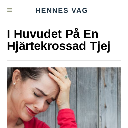
S
HENNES VAG
k
i
I Huvudet På En
p
t
Hjärtekrossad Tjej
o
C
o
n
t
e
n
t