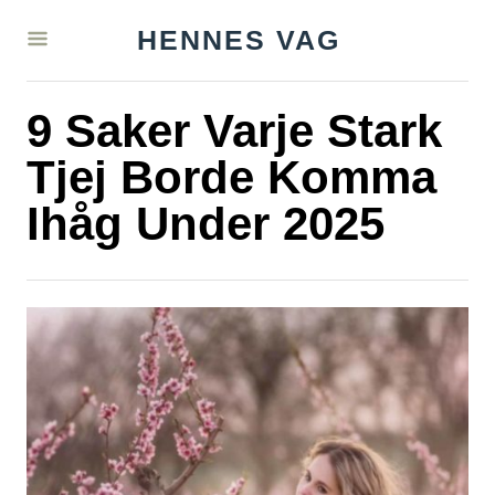
S
HENNES VAG
k
i
9 Saker Varje Stark
p
t
Tjej Borde Komma
o
Ihåg Under 2025
C
o
n
t
e
n
t