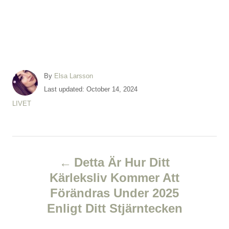
A
By
Elsa Larsson
u
P
Last updated:
October 14, 2024
t
o
C
LIVET
h
s
a
o
t
t
r
e
e
d
P
g
o
o
Detta Är Hur Ditt
n
r
o
Kärleksliv Kommer Att
i
e
Förändras Under 2025
s
s
Enligt Ditt Stjärntecken
t