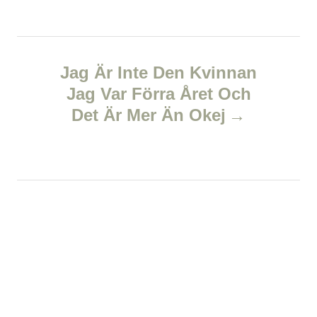
n
a
Jag Är Inte Den Kvinnan
v
Jag Var Förra Året Och
Det Är Mer Än Okej
i
g
a
t
i
o