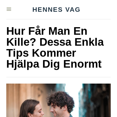
S
HENNES VAG
k
i
Hur Får Man En
p
t
Kille? Dessa Enkla
o
Tips Kommer
C
Hjälpa Dig Enormt
o
n
t
e
n
t