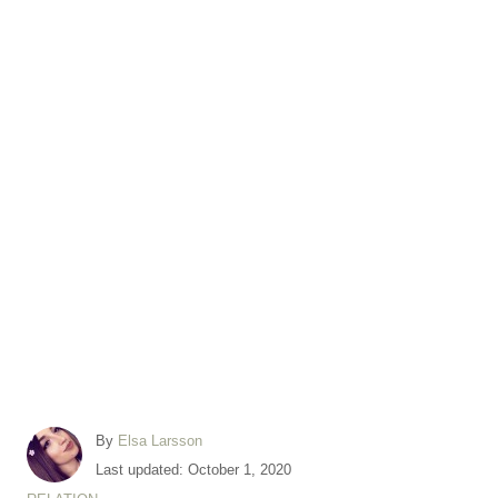
A
By
Elsa Larsson
u
P
Last updated:
October 1, 2020
t
o