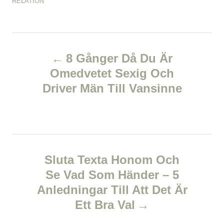
C
RELATION
h
s
a
o
t
t
r
e
e
d
P
g
o
o
8 Gånger Då Du Är
n
r
o
Omedvetet Sexig Och
i
e
Driver Män Till Vansinne
s
s
t
n
Sluta Texta Honom Och
a
Se Vad Som Händer – 5
v
Anledningar Till Att Det Är
Ett Bra Val
i