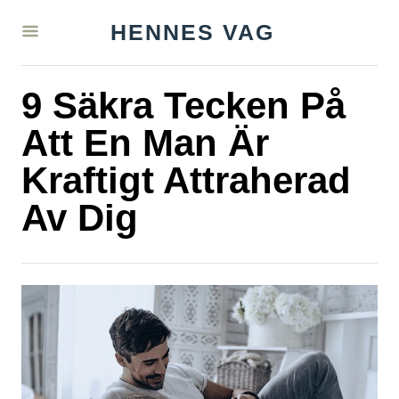
S
HENNES VAG
k
i
9 Säkra Tecken På
p
t
Att En Man Är
o
Kraftigt Attraherad
C
Av Dig
o
n
t
e
n
t