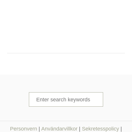
S
e
a
r
Personvern
|
Användarvillkor
|
Sekretesspolicy
|