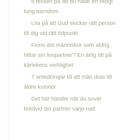
8 tecken på att du hade en riktigt
h
tung barndom
f
Lita på att Gud skickar rätt person
o
till dig vid rätt tidpunkt
r
:
Finns det människor som aldrig
hittar sin livspartner? En ärlig titt på
kärlekens verklighet
7 anledningar till att män dras till
äldre kvinnor
Det här händer när du sover
bredvid din partner varje natt