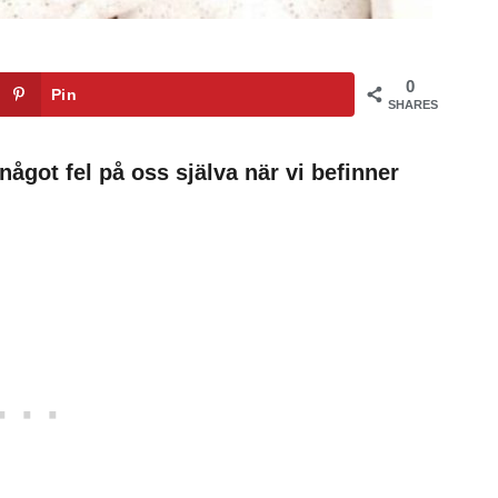
0
Pin
SHARES
r något fel på oss själva när vi befinner