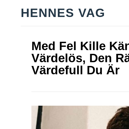
S
HENNES VAG
k
i
p
t
Med Fel Kille Kä
o
Värdelös, Den Rä
C
Värdefull Du Är
o
n
t
e
n
t