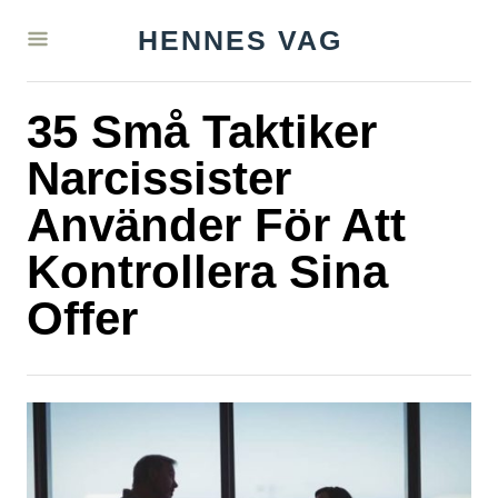
S
HENNES VAG
k
i
35 Små Taktiker
p
t
Narcissister
o
Använder För Att
C
Kontrollera Sina
o
n
Offer
t
e
n
t