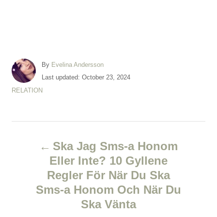
A
By
Evelina Andersson
u
P
Last updated:
October 23, 2024
t
o
C
RELATION
h
s
a
o
t
t
r
e
e
d
P
g
o
o
Ska Jag Sms-a Honom
n
r
o
Eller Inte? 10 Gyllene
i
e
Regler För När Du Ska
s
s
Sms-a Honom Och När Du
t
Ska Vänta