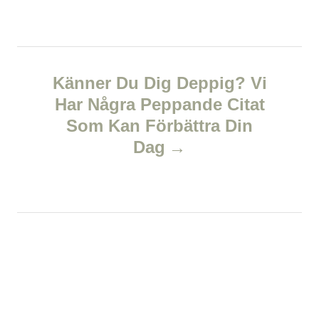
n
a
v
Känner Du Dig Deppig? Vi
Har Några Peppande Citat
i
Som Kan Förbättra Din
g
Dag
a
t
i
o