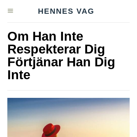
S
HENNES VAG
k
i
Om Han Inte
p
t
Respekterar Dig
o
Förtjänar Han Dig
C
Inte
o
n
t
e
n
t