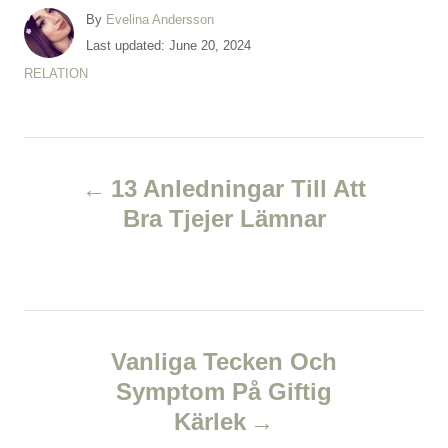
A
By
Evelina Andersson
u
P
Last updated:
June 20, 2024
t
o
C
RELATION
h
s
a
o
t
t
r
e
e
d
P
g
o
o
13 Anledningar Till Att
n
r
o
Bra Tjejer Lämnar
i
e
s
s
t
n
Vanliga Tecken Och
Symptom På Giftig
a
Kärlek
v