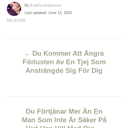
A
By
Evelina Andersson
u
P
Last updated:
June 13, 2024
t
o
C
RELATION
h
s
a
o
t
t
r
e
e
d
P
g
o
o
Du Kommer Att Ångra
n
r
o
Förlusten Av En Tjej Som
i
e
Ansträngde Sig För Dig
s
s
t
n
Du Förtjänar Mer Än En
a
Man Som Inte Är Säker På
v