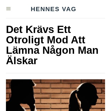
S
HENNES VAG
k
i
Det Krävs Ett
p
t
Otroligt Mod Att
o
Lämna Någon Man
C
Älskar
o
n
t
e
n
t