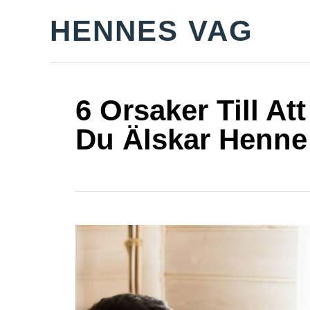
S
HENNES VAG
k
i
p
t
6 Orsaker Till Att
o
Du Älskar Henne
C
o
n
t
e
n
t