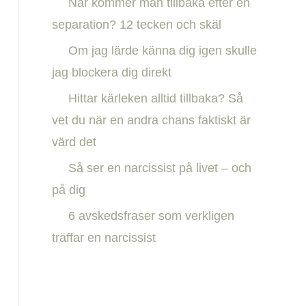
När kommer män tillbaka efter en
h
separation? 12 tecken och skäl
f
Om jag lärde känna dig igen skulle
o
jag blockera dig direkt
r
:
Hittar kärleken alltid tillbaka? Så
vet du när en andra chans faktiskt är
värd det
Så ser en narcissist på livet – och
på dig
6 avskedsfraser som verkligen
träffar en narcissist