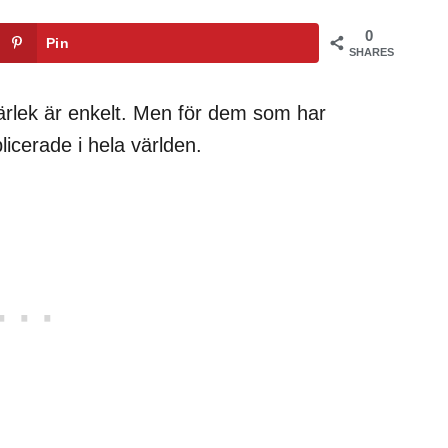
0
Pin
SHARES
ärlek är enkelt. Men för dem som har
icerade i hela världen.