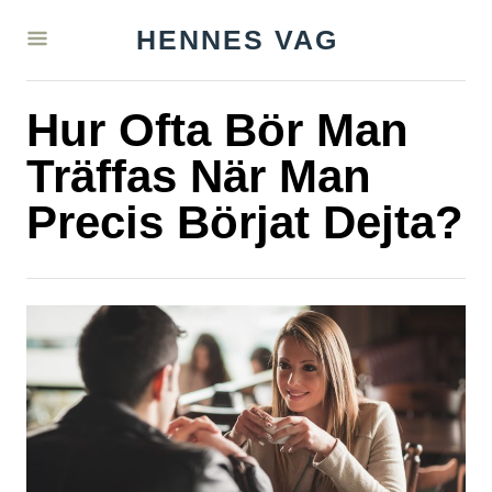
S
HENNES VAG
k
i
Hur Ofta Bör Man
p
t
Träffas När Man
o
Precis Börjat Dejta?
C
o
n
t
e
n
t