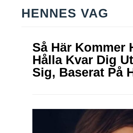
S
HENNES VAG
k
i
p
t
Så Här Kommer H
o
Hålla Kvar Dig U
C
Sig, Baserat På 
o
n
t
e
n
t