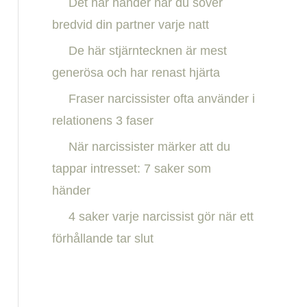
Det här händer när du sover
h
bredvid din partner varje natt
f
De här stjärntecknen är mest
o
generösa och har renast hjärta
r
:
Fraser narcissister ofta använder i
relationens 3 faser
När narcissister märker att du
tappar intresset: 7 saker som
händer
4 saker varje narcissist gör när ett
förhållande tar slut