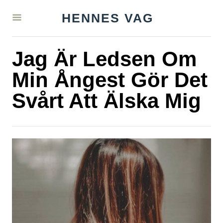
S
HENNES VAG
k
i
Jag Är Ledsen Om
p
t
Min Ångest Gör Det
o
Svårt Att Älska Mig
C
o
n
t
e
n
t