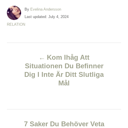
A
By
Evelina Andersson
u
P
Last updated:
July 4, 2024
t
o
C
RELATION
h
s
a
o
t
t
r
e
e
d
P
g
o
o
Kom Ihåg Att
n
r
o
Situationen Du Befinner
i
e
Dig I Inte Är Ditt Slutliga
s
s
Mål
t
n
a
7 Saker Du Behöver Veta