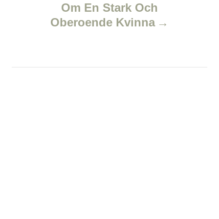
v
Om En Stark Och
Oberoende Kvinna
i
g
a
t
i
o
n