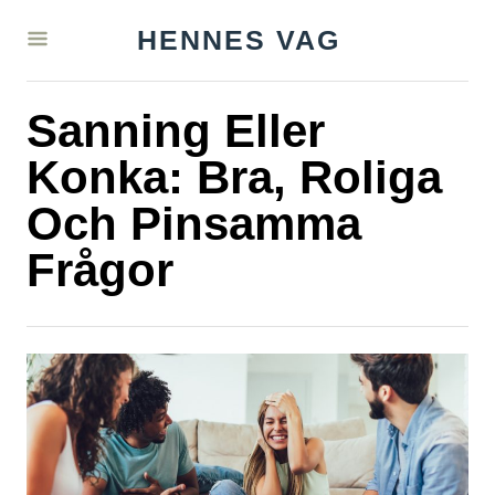
S
HENNES VAG
k
i
Sanning Eller
p
t
Konka: Bra, Roliga
o
Och Pinsamma
C
Frågor
o
n
t
e
n
t