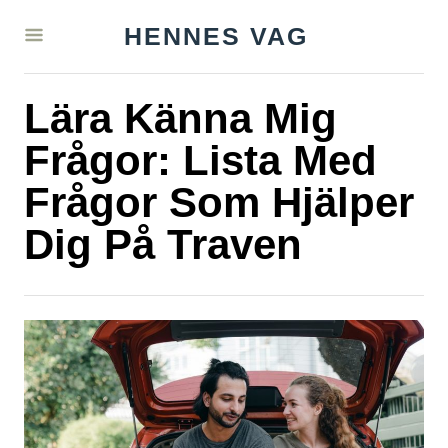
S
HENNES VAG
k
i
Lära Känna Mig
p
t
Frågor: Lista Med
o
Frågor Som Hjälper
C
Dig På Traven
o
n
t
e
n
t