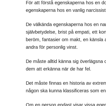
För att förstå egenskaperna hos en dol
egenskaperna hos en vanlig narcissist
De välkända egenskaperna hos en narc
självbetydelse, brist på empati, ett
beröm, fantasier om makt, en känsla av
andra för personlig vinst.
De måste alltid känna sig överlägsna oc
dem att erkänna när de har fel.
Det måste finnas en historia av extrem,
någon ska kunna klassificeras som en 
Om en person endast visar vissa ege