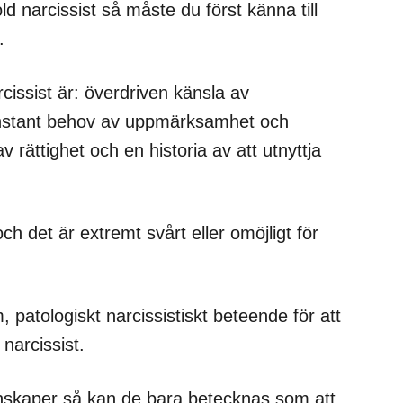
d narcissist så måste du först känna till
.
issist är: överdriven känsla av
 konstant behov av uppmärksamhet och
 rättighet och en historia av att utnyttja
h det är extremt svårt eller omöjligt för
 patologiskt narcissistiskt beteende för att
narcissist.
nskaper så kan de bara betecknas som att