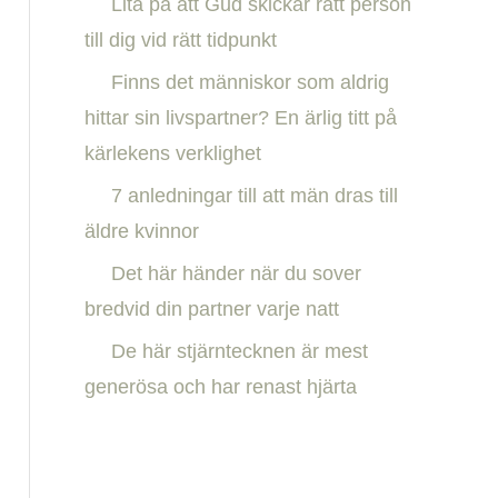
Lita på att Gud skickar rätt person
h
till dig vid rätt tidpunkt
f
Finns det människor som aldrig
o
hittar sin livspartner? En ärlig titt på
r
kärlekens verklighet
:
7 anledningar till att män dras till
äldre kvinnor
Det här händer när du sover
bredvid din partner varje natt
De här stjärntecknen är mest
generösa och har renast hjärta