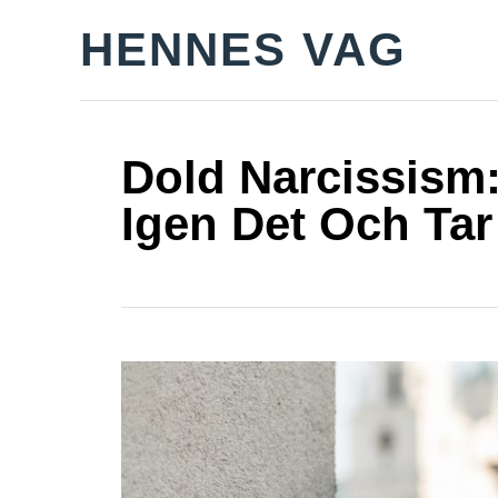
S
HENNES VAG
k
i
p
t
Dold Narcissism
o
Igen Det Och Tar
C
o
n
t
e
n
t