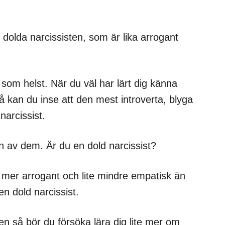
 dolda narcissisten, som är lika arrogant
om helst. När du väl har lärt dig känna
å kan du inse att den mest introverta, blyga
arcissist.
n av dem. Är du en dold narcissist?
e mer arrogant och lite mindre empatisk än
n dold narcissist.
nen så bör du försöka lära dig lite mer om