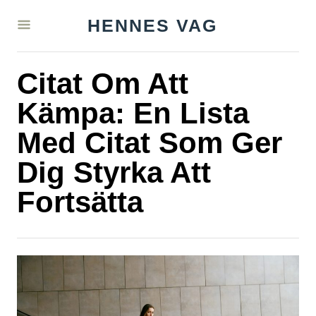
S
HENNES VAG
k
i
Citat Om Att
p
t
Kämpa: En Lista
o
Med Citat Som Ger
C
Dig Styrka Att
o
n
Fortsätta
t
e
n
t