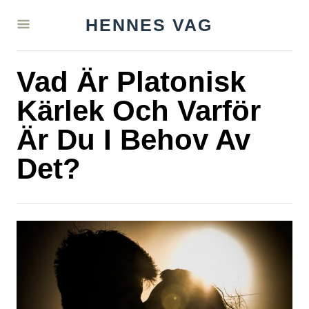
S
HENNES VAG
k
i
Vad Är Platonisk
p
t
Kärlek Och Varför
o
Är Du I Behov Av
C
Det?
o
n
t
e
n
t