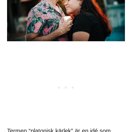
Termen “platonisk kärlek” är en idé som