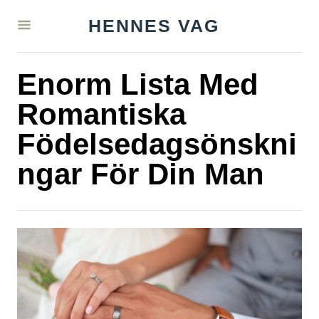
S
HENNES VAG
k
i
Enorm Lista Med
p
t
Romantiska
o
Födelsedagsönskni
C
ngar För Din Man
o
n
t
e
n
t