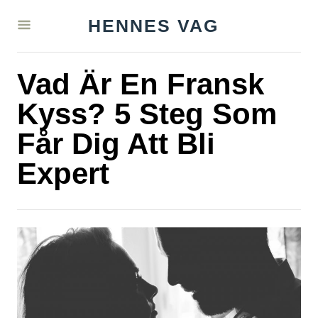
S
HENNES VAG
k
i
Vad Är En Fransk
p
t
Kyss? 5 Steg Som
o
Får Dig Att Bli
C
Expert
o
n
t
e
n
t