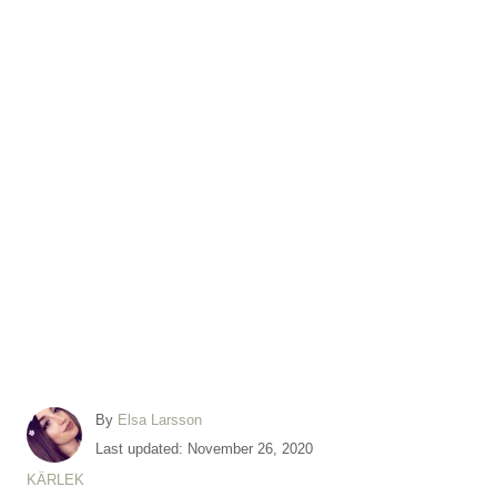
A
By
Elsa Larsson
u
P
Last updated:
November 26, 2020
t
o
C
KÄRLEK
h
s