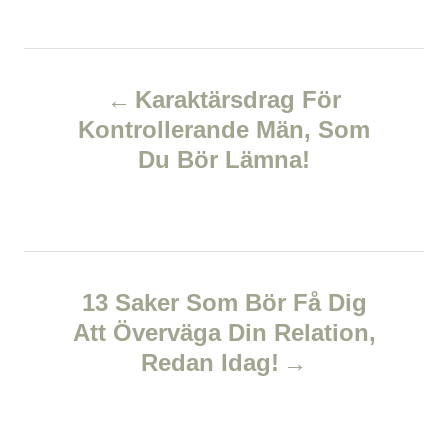
a
o
t
t
r
e
e
d
P
g
o
o
Karaktärsdrag För
n
r
o
Kontrollerande Män, Som
i
e
Du Bör Lämna!
s
s
t
n
13 Saker Som Bör Få Dig
a
Att Överväga Din Relation,
v
Redan Idag!
i