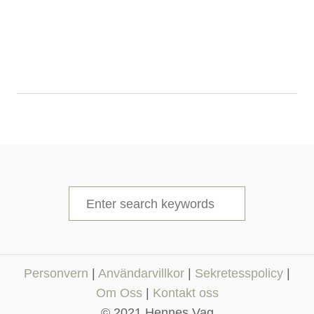
S
e
a
r
Personvern
|
Användarvillkor
|
Sekretesspolicy
|
c
Om Oss
|
Kontakt oss
h
© 2021 Hennes Vag