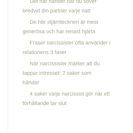
Det här händer när du sover
h
bredvid din partner varje natt
f
De här stjärntecknen är mest
o
generösa och har renast hjärta
r
:
Fraser narcissister ofta använder i
relationens 3 faser
När narcissister märker att du
tappar intresset: 7 saker som
händer
4 saker varje narcissist gör när ett
förhållande tar slut