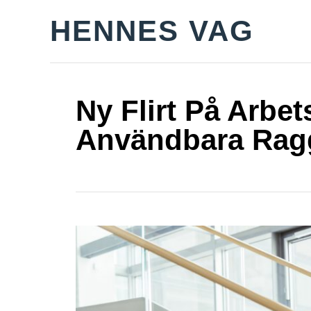
S
HENNES VAG
k
i
p
t
Ny Flirt På Arbet
o
Användbara Rag
C
o
n
t
e
n
t