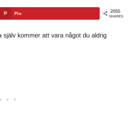
2055
Pin
SHARES
ra själv kommer att vara något du aldrig