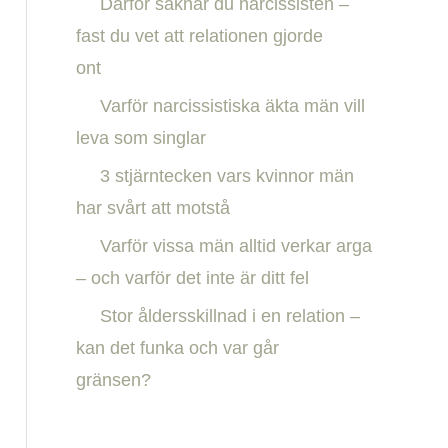
Därför saknar du narcissisten –
h
fast du vet att relationen gjorde
f
ont
o
Varför narcissistiska äkta män vill
r
leva som singlar
:
3 stjärntecken vars kvinnor män
har svårt att motstå
Varför vissa män alltid verkar arga
– och varför det inte är ditt fel
Stor åldersskillnad i en relation –
kan det funka och var går
gränsen?