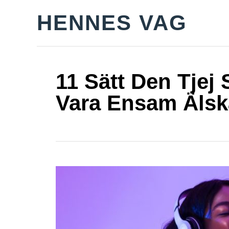
S
HENNES VAG
k
i
p
t
11 Sätt Den Tjej
o
Vara Ensam Älsk
C
o
n
t
e
n
t