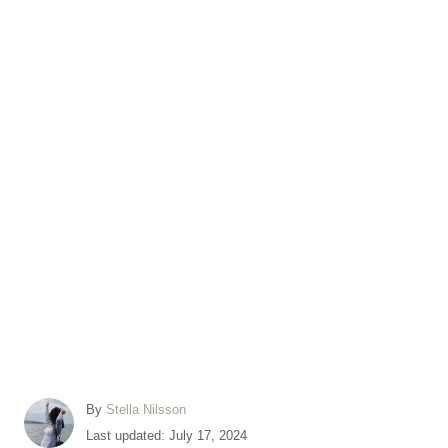
A
By
Stella Nilsson
u
P
Last updated:
July 17, 2024