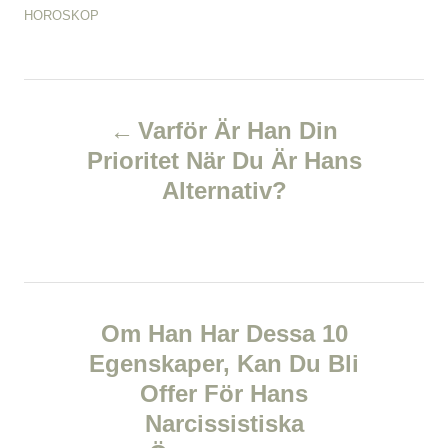
t
o
C
HOROSKOP
h
s
a
o
t
t
r
e
e
d
P
g
o
o
Varför Är Han Din
n
r
o
Prioritet När Du Är Hans
i
e
Alternativ?
s
s
t
n
Om Han Har Dessa 10
a
Egenskaper, Kan Du Bli
v
Offer För Hans
Narcissistiska
i