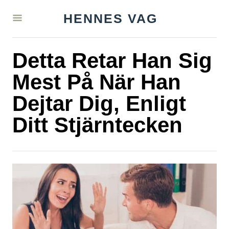
S
HENNES VAG
k
i
Detta Retar Han Sig
p
t
Mest På När Han
o
Dejtar Dig, Enligt
C
Ditt Stjärntecken
o
n
t
e
n
t