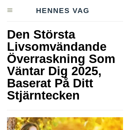
S
HENNES VAG
k
i
Den Största
p
t
Livsomvändande
o
Överraskning Som
C
Väntar Dig 2025,
o
n
Baserat På Ditt
t
Stjärntecken
e
n
t