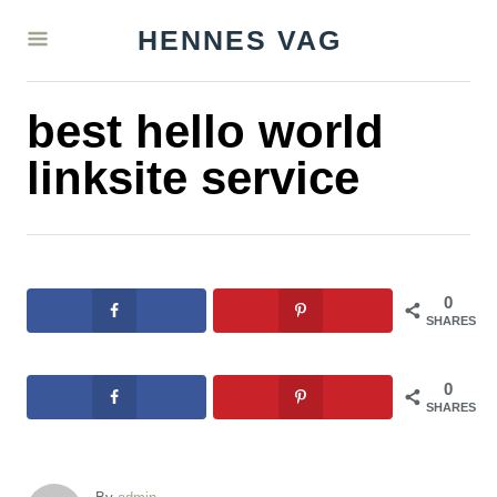
S
HENNES VAG
k
i
best hello world
p
t
linksite service
o
C
o
n
0
SHARES
t
e
0
n
SHARES
t
A