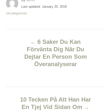
By
admin
u
P
Last updated:
January 20, 2019
t
o
C
Uncategorized
h
s
a
o
t
t
r
e
e
d
P
g
o
o
6 Saker Du Kan
n
r
o
Förvänta Dig När Du
i
e
Dejtar En Person Som
s
s
Överanalyserar
t
n
a
10 Tecken På Att Han Har
v
En Tjej Vid Sidan Om