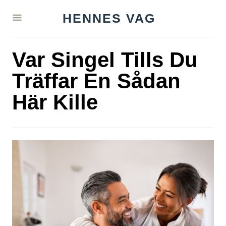
S
HENNES VAG
k
i
Var Singel Tills Du
p
t
Träffar En Sådan
o
Här Kille
C
o
n
t
e
n
t