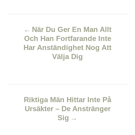
a
o
t
t
r
e
e
d
P
g
o
o
När Du Ger En Man Allt
n
r
o
Och Han Fortfarande Inte
i
e
Har Anständighet Nog Att
s
s
Välja Dig
t
n
a
Riktiga Män Hittar Inte På
v
Ursäkter – De Anstränger
Sig
i