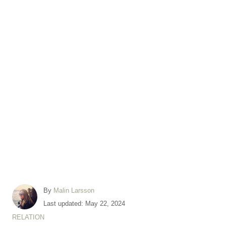
A
By
Malin Larsson
u
P
Last updated:
May 22, 2024
t
o
C
RELATION
h
s