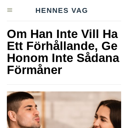
S
HENNES VAG
k
i
Om Han Inte Vill Ha
p
t
Ett Förhållande, Ge
o
Honom Inte Sådana
C
Förmåner
o
n
t
e
n
t