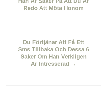
Han Är Säker På Att Du Är
s
s
Redo Att Möta Honom
t
n
a
Du Förtjänar Att Få Ett
v
Sms Tillbaka Och Dessa 6
Saker Om Han Verkligen
i
Är Intresserad
g
a
t
i