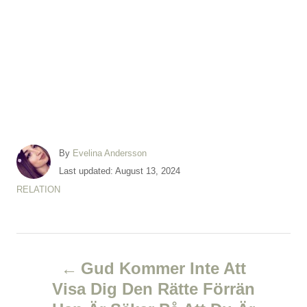
A
By
Evelina Andersson
u
P
Last updated:
August 13, 2024
t
o
C
RELATION
h
s
a
o
t
t
r
e
e
d
P
g
o
o
Gud Kommer Inte Att
n
r
o
Visa Dig Den Rätte Förrän
i
e