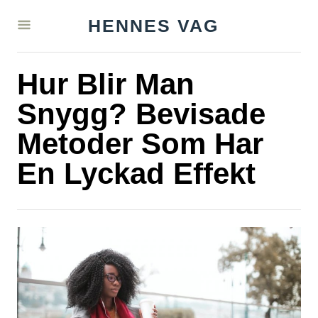
S
HENNES VAG
k
i
Hur Blir Man
p
t
Snygg? Bevisade
o
Metoder Som Har
C
En Lyckad Effekt
o
n
t
e
n
t