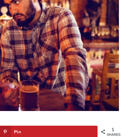
1
Pin
SHARES