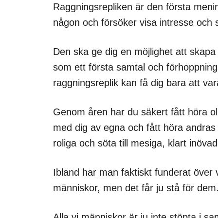
Raggningsrepliken är den första menin
någon och försöker visa intresse och 
Den ska ge dig en möjlighet att skapa 
som ett första samtal och förhoppningsv
raggningsreplik kan få dig bara att var
Genom åren har du säkert fått höra oli
med dig av egna och fått höra andras oc
roliga och söta till mesiga, klart inöv
Ibland har man faktiskt funderat över
människor, men det får ju stå för dem
Alla vi människor är ju inte stöpta i 