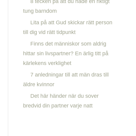
8 tecken på att du hade en riktigt
h
tung barndom
f
Lita på att Gud skickar rätt person
o
till dig vid rätt tidpunkt
r
:
Finns det människor som aldrig
hittar sin livspartner? En ärlig titt på
kärlekens verklighet
7 anledningar till att män dras till
äldre kvinnor
Det här händer när du sover
bredvid din partner varje natt