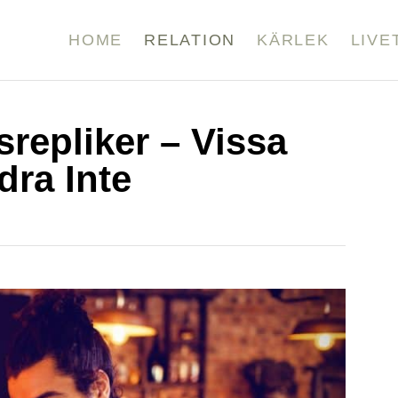
HOME
RELATION
KÄRLEK
LIVE
repliker – Vissa
ra Inte