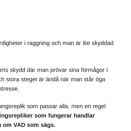
rdigheter i raggning och man är lite skyddad
orts skydd där man prövar sina förmågor i
ch stora steget är ändå när man står öga
tresse.
ningsreplik som passar alla, men en regel
ngsrepliker som fungerar handlar
n om VAD som sägs.