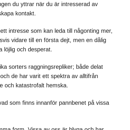
gen du yttrar när du är intresserad av
skapa kontakt.
ett intresse som kan leda till någonting mer,
is vidare till en första dejt, men en dålig
a löjlig och desperat.
ka sorters raggningsrepliker; både delat
h de har varit ett spektra av alltifrån
ade och katastrofalt hemska.
 vad som finns innanför pannbenet på vissa
.
samma form. Vissa av oss är blyga och har