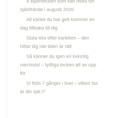
4 stjärntecken som kan möta sin
h
själsfrände i augusti 2026
f
All kärlek du har gett kommer en
o
dag tillbaka till dig
r
:
Sluta leta efter kärleken – den
hittar dig när tiden är rätt
Så känner du igen en kvinnlig
narcissist – tydliga tecken att se upp
för
Vi föds 7 gånger i livet – vilken fas
är din själ i?