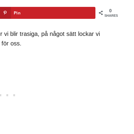
0
Pin
SHARES
vi blir trasiga, på något sätt lockar vi
 för oss.