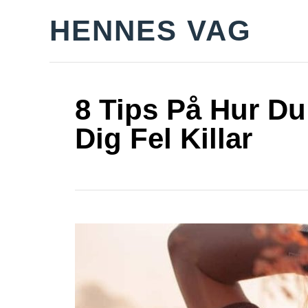
S
HENNES VAG
k
i
p
t
8 Tips På Hur Du 
o
Dig Fel Killar
C
o
n
t
e
n
t