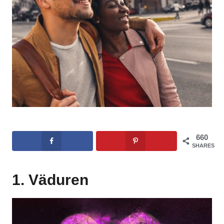
660
SHARES
1. Väduren