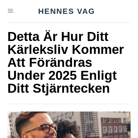
S
HENNES VAG
k
i
Detta Är Hur Ditt
p
t
Kärleksliv Kommer
o
Att Förändras
C
Under 2025 Enligt
o
n
Ditt Stjärntecken
t
e
n
t