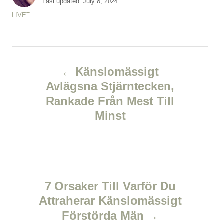
P
Last updated:
July 8, 2024
t
o
C
LIVET
h
s
a
o
t
t
r
e
e
d
P
g
o
o
Känslomässigt
n
r
o
Avlägsna Stjärntecken,
i
e
Rankade Från Mest Till
s
s
Minst
t
n
a
7 Orsaker Till Varför Du
v
Attraherar Känslomässigt
Förstörda Män