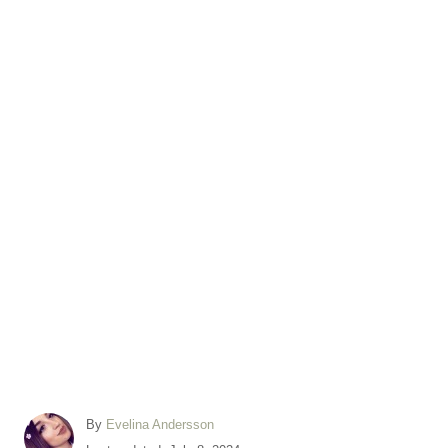
A
By
Evelina Andersson
u