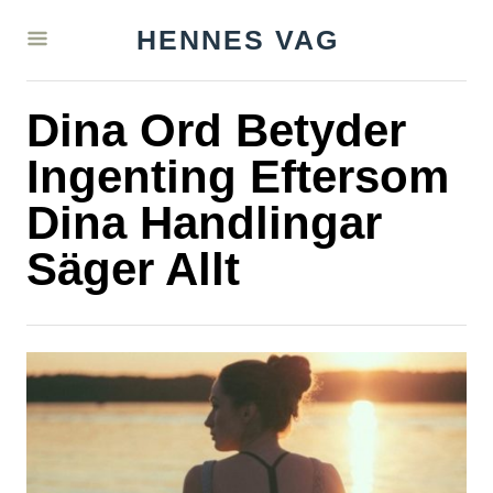
S
HENNES VAG
k
i
Dina Ord Betyder
p
t
Ingenting Eftersom
o
Dina Handlingar
C
Säger Allt
o
n
t
e
n
t