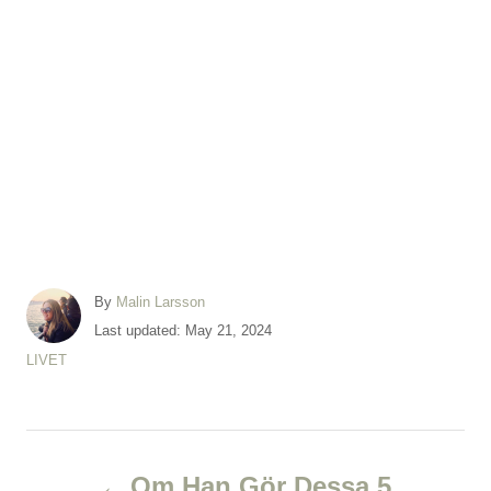
A
By
Malin Larsson
u
P
Last updated:
May 21, 2024
t
o
C
LIVET
h
s
a
o
t
t
r
e
e
d
P
g
o
o
Om Han Gör Dessa 5
n