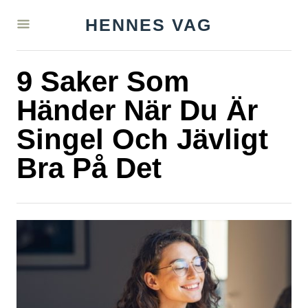
S
HENNES VAG
k
i
9 Saker Som
p
t
Händer När Du Är
o
Singel Och Jävligt
C
Bra På Det
o
n
t
e
n
t