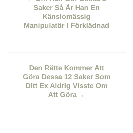
r
o
Saker Så Är Han En
i
e
Känslomässig
s
s
Manipulatör I Förklädnad
t
n
a
Den Rätte Kommer Att
v
Göra Dessa 12 Saker Som
Ditt Ex Aldrig Visste Om
i
Att Göra
g
a
t