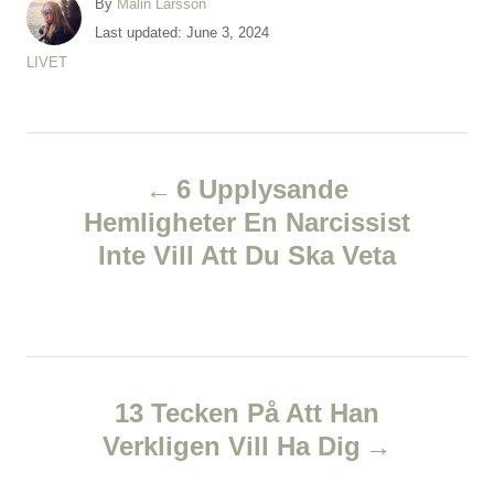
A
By
Malin Larsson
u
P
Last updated:
June 3, 2024
t
o
C
LIVET
h
s
a
o
t
t
r
e
e
d
P
g
o
o
6 Upplysande
n
r
o
Hemligheter En Narcissist
i
e
Inte Vill Att Du Ska Veta
s
s
t
n
13 Tecken På Att Han
a
Verkligen Vill Ha Dig
v