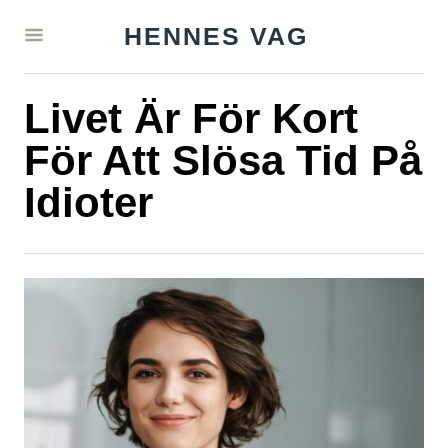
S
HENNES VAG
k
i
Livet Är För Kort
p
t
För Att Slösa Tid På
o
Idioter
C
o
n
t
e
n
t