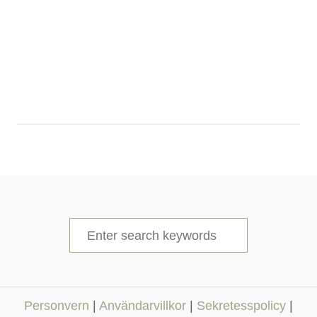
S
e
a
r
Personvern
|
Användarvillkor
|
Sekretesspolicy
|