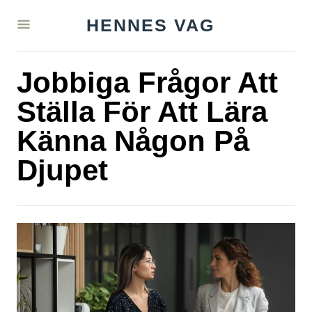
S
HENNES VAG
k
i
Jobbiga Frågor Att
p
t
Ställa För Att Lära
o
Känna Någon På
C
Djupet
o
n
t
e
n
t