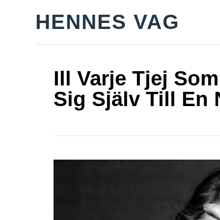
S
HENNES VAG
k
i
p
t
Ill Varje Tjej So
o
Sig Själv Till En
C
o
n
t
e
n
t