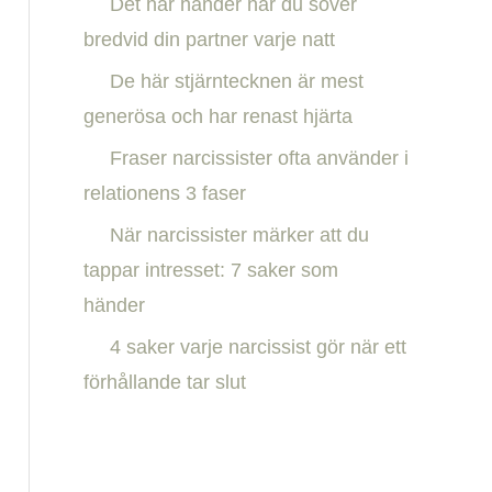
Det här händer när du sover
h
bredvid din partner varje natt
f
De här stjärntecknen är mest
o
generösa och har renast hjärta
r
:
Fraser narcissister ofta använder i
relationens 3 faser
När narcissister märker att du
tappar intresset: 7 saker som
händer
4 saker varje narcissist gör när ett
förhållande tar slut