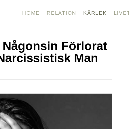
HOME
RELATION
KÄRLEK
LIVE
m Någonsin Förlorat
 Narcissistisk Man