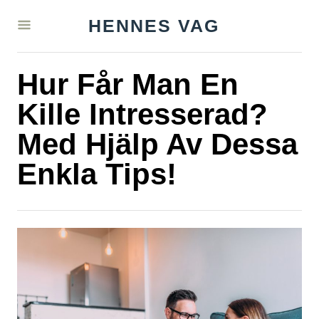
S
HENNES VAG
k
i
Hur Får Man En
p
t
Kille Intresserad?
o
Med Hjälp Av Dessa
C
Enkla Tips!
o
n
t
e
n
t