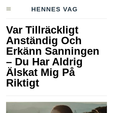
S
HENNES VAG
k
i
Var Tillräckligt
p
t
Anständig Och
o
Erkänn Sanningen
C
– Du Har Aldrig
o
n
Älskat Mig På
t
Riktigt
e
n
t