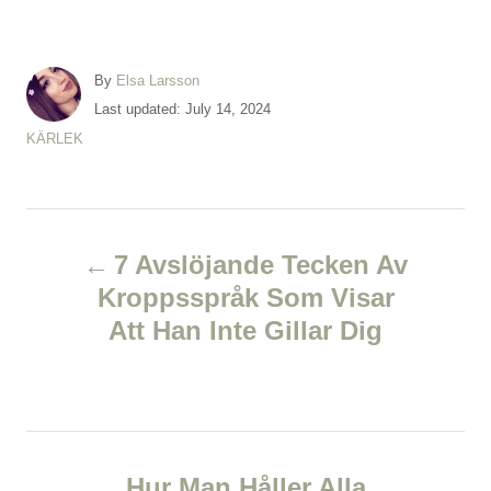
A
By
Elsa Larsson
u
P
Last updated:
July 14, 2024
t
o
C
KÄRLEK
h
s
a
o
t
t
r
e
e
d
P
g
o
o
7 Avslöjande Tecken Av
n
r
o
Kroppsspråk Som Visar
i
e
Att Han Inte Gillar Dig
s
s
t
n
Hur Man Håller Alla