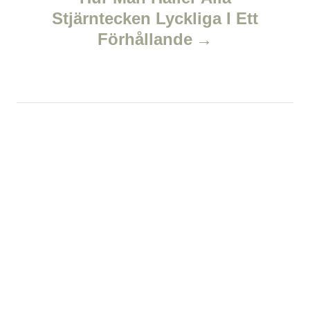
a
Stjärntecken Lyckliga I Ett
v
Förhållande
i
g
a
t
i
o
n