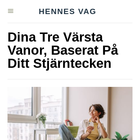
S
HENNES VAG
k
i
Dina Tre Värsta
p
t
Vanor, Baserat På
o
Ditt Stjärntecken
C
o
n
t
e
n
t