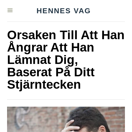
S
HENNES VAG
k
i
Orsaken Till Att Han
p
t
Ångrar Att Han
o
Lämnat Dig,
C
Baserat På Ditt
o
n
Stjärntecken
t
e
n
t