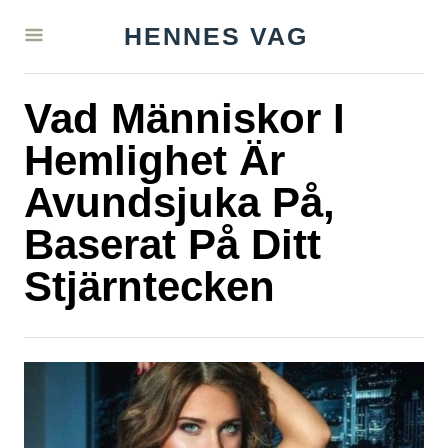
S
HENNES VAG
k
i
Vad Människor I
p
t
Hemlighet Är
o
Avundsjuka På,
C
Baserat På Ditt
o
n
Stjärntecken
t
e
n
t