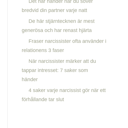
Det här händer när du sover
h
bredvid din partner varje natt
f
De här stjärntecknen är mest
o
generösa och har renast hjärta
r
:
Fraser narcissister ofta använder i
relationens 3 faser
När narcissister märker att du
tappar intresset: 7 saker som
händer
4 saker varje narcissist gör när ett
förhållande tar slut