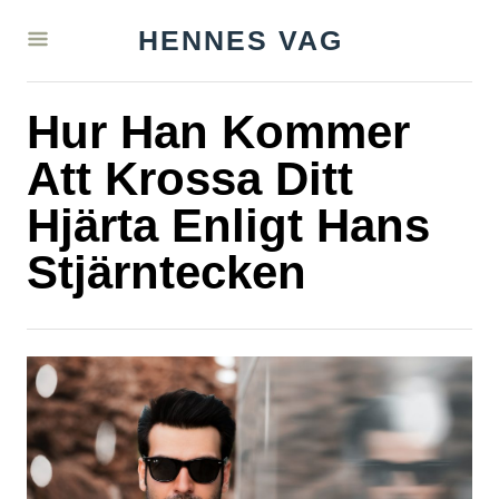
S
HENNES VAG
k
i
Hur Han Kommer
p
t
Att Krossa Ditt
o
Hjärta Enligt Hans
C
Stjärntecken
o
n
t
e
n
t