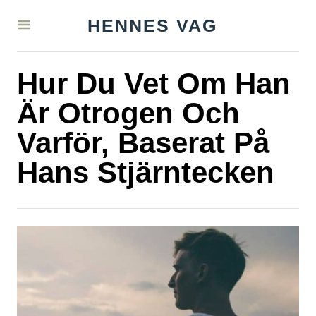
S
HENNES VAG
k
i
Hur Du Vet Om Han
p
t
Är Otrogen Och
o
Varför, Baserat På
C
Hans Stjärntecken
o
n
t
e
n
t