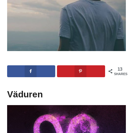
13
SHARES
Väduren