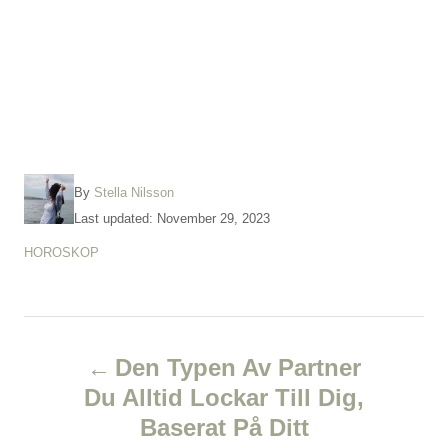
A
By
Stella Nilsson
u
P
Last updated:
November 29, 2023
t
o
C
HOROSKOP
h
s
a
o
t
t
r
e
e
d
P
g
o
o
Den Typen Av Partner
n
r
o
Du Alltid Lockar Till Dig,
i
e
Baserat På Ditt
s
s