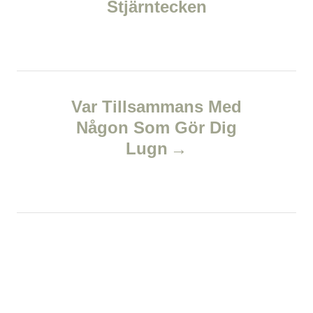
Stjärntecken
t
n
a
Var Tillsammans Med
v
Någon Som Gör Dig
Lugn
i
g
a
t
i