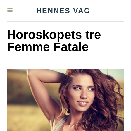
S
HENNES VAG
k
i
Horoskopets tre
p
t
Femme Fatale
o
C
o
n
t
e
n
t