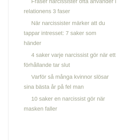
Fraser narcissister ofta använder i
h
relationens 3 faser
f
När narcissister märker att du
o
tappar intresset: 7 saker som
r
händer
:
4 saker varje narcissist gör när ett
förhållande tar slut
Varför så många kvinnor slösar
sina bästa år på fel man
10 saker en narcissist gör när
masken faller