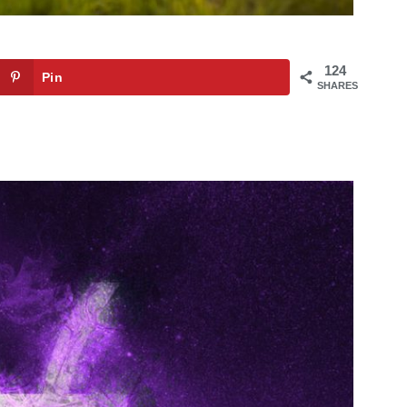
124
Pin
SHARES