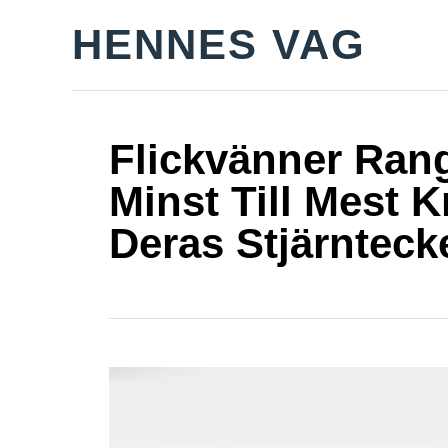
S
HENNES VAG
k
i
p
t
Flickvänner Ran
o
Minst Till Mest 
C
Deras Stjärnteck
o
n
t
e
n
t