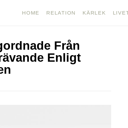
HOME
RELATION
KÄRLEK
LIVE
gordnade Från
Krävande Enligt
en