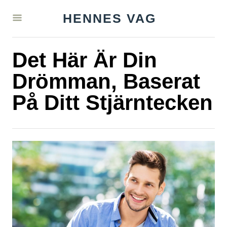
S
HENNES VAG
k
i
Det Här Är Din
p
t
Drömman, Baserat
o
På Ditt Stjärntecken
C
o
n
t
e
n
t