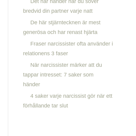
Det här händer när du sover
h
bredvid din partner varje natt
f
De här stjärntecknen är mest
o
generösa och har renast hjärta
r
:
Fraser narcissister ofta använder i
relationens 3 faser
När narcissister märker att du
tappar intresset: 7 saker som
händer
4 saker varje narcissist gör när ett
förhållande tar slut