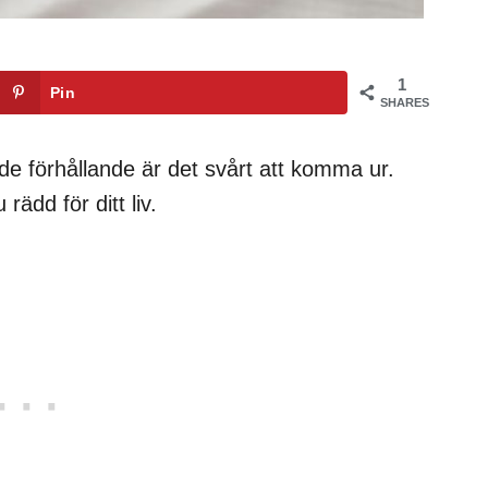
1
Pin
SHARES
nde förhållande är det svårt att komma ur.
ädd för ditt liv.